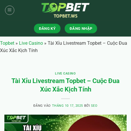
Bỏ
qua
nội
dung
ĐĂNG KÝ
ĐĂNG NHẬP
Topbet
»
Live Casino
»
Tài Xỉu Livestream Topbet – Cuộc Đua
Xúc Xắc Kịch Tính
LIVE CASINO
Tài Xỉu Livestream Topbet – Cuộc Đua
Xúc Xắc Kịch Tính
ĐĂNG VÀO
THÁNG 10 17, 2025
BỞI
SEO