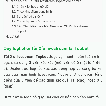
Cách soi cầu Tài Xỉu livestream Topbet chuẩn xác
Chẵn – lẻ theo chuỗi dài
Theo tổng điểm trung bình
Soi cầu “bộ ba lệch”
Theo nhịp xúc xắc của dealer
Cầu đảo chiều theo thời điểm trong Tài Xỉu livestream
Topbet
Lời kết
Quy luật chơi Tài Xỉu livestream tại Topbet
Tài Xỉu livestream Topbet
được vận hành hoàn toàn minh
bạch, sử dụng 3 viên xúc xắc (mỗi viên có 6 mặt từ 1 đến
6). Dealer trực tiếp lắc xúc xắc trong hộp và công bố kết
quả qua màn hình livestream. Người chơi dự đoán tổng
điểm của 3 viên để xác định kết quả Tài (cao) hoặc Xỉu
(thấp).
Dưới đây là toàn bộ quy luật chơi cơ bản bạn cần nắm rõ: