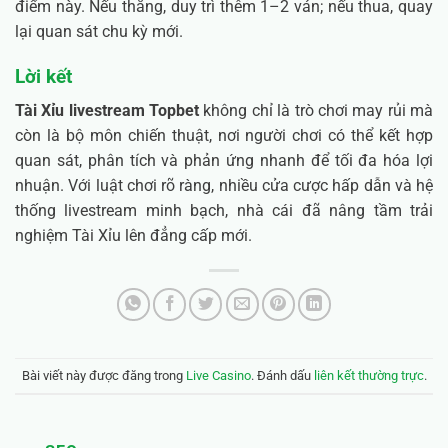
điểm này. Nếu thắng, duy trì thêm 1–2 ván; nếu thua, quay
lại quan sát chu kỳ mới.
Lời kết
Tài Xỉu livestream Topbet
không chỉ là trò chơi may rủi mà
còn là bộ môn chiến thuật, nơi người chơi có thể kết hợp
quan sát, phân tích và phản ứng nhanh để tối đa hóa lợi
nhuận. Với luật chơi rõ ràng, nhiều cửa cược hấp dẫn và hệ
thống livestream minh bạch, nhà cái đã nâng tầm trải
nghiệm Tài Xỉu lên đẳng cấp mới.
Bài viết này được đăng trong
Live Casino
. Đánh dấu
liên kết thường trực
.