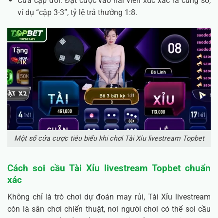
Cửa cặp đôi: Đặt cược vào hai viên xúc xắc ra cùng số,
ví dụ “cặp 3-3”, tỷ lệ trả thưởng 1:8.
Một số cửa cược tiêu biểu khi chơi Tài Xỉu livestream Topbet
Cách soi cầu Tài Xỉu livestream Topbet chuẩn
xác
Không chỉ là trò chơi dự đoán may rủi, Tài Xỉu livestream
còn là sân chơi chiến thuật, nơi người chơi có thể soi cầu