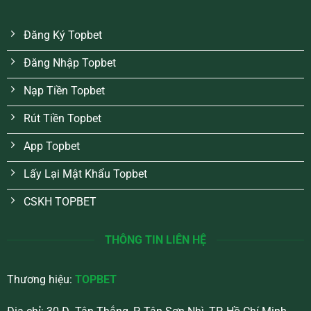
Đăng Ký Topbet
Đăng Nhập Topbet
Nạp Tiền Topbet
Rút Tiền Topbet
App Topbet
Lấy Lại Mật Khẩu Topbet
CSKH TOPBET
THÔNG TIN LIÊN HỆ
Thương hiệu:
TOPBET