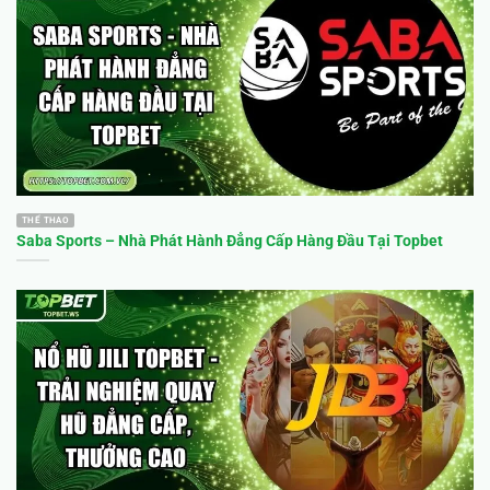
THỂ THAO
Saba Sports – Nhà Phát Hành Đẳng Cấp Hàng Đầu Tại Topbet