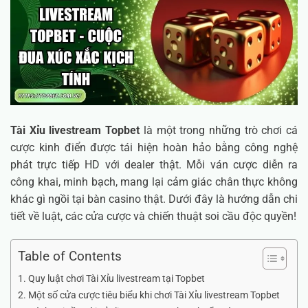
Tài Xỉu livestream Topbet
là một trong những trò chơi cá
cược kinh điển được tái hiện hoàn hảo bằng công nghệ
phát trực tiếp HD với dealer thật. Mỗi ván cược diễn ra
công khai, minh bạch, mang lại cảm giác chân thực không
khác gì ngồi tại bàn casino thật. Dưới đây là hướng dẫn chi
tiết về luật, các cửa cược và chiến thuật soi cầu độc quyền!
Table of Contents
Quy luật chơi Tài Xỉu livestream tại Topbet
Một số cửa cược tiêu biểu khi chơi Tài Xỉu livestream Topbet