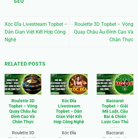
SEO
Xóc Đĩa Livestream Topbet –
Roulette 3D Topbet – Vòng
Dân Gian Việt Kết Hợp Công
Quay Châu Âu Đỉnh Cao Và
Nghệ
Chân Thực
RELATED POSTS
Roulette 3D
Xóc Đĩa
Baccarat
Topbet – Vòng
Livestream
Topbet – Giải
Quay Châu Âu
Topbet – Dân
Mã Luật, Cầu
Đỉnh Cao Và
Gian Việt Kết
Bài & Chiến
Chân Thực
Hợp Công Nghệ
Lược Cao Thủ
Roulette 3D
Xóc Đĩa
Baccarat