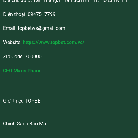
Địa chỉ: 30 Đ. Tân Thắng, P. Tân Sơn Nhì, TP. Hồ Chí Minh
Điện thoại: 0947517799
Email:
topbetws@gmail.com
Website:
https://www.topbet.com.vc/
Zip Code: 700000
CEO Maris Pham
Giới thiệu TOPBET
Chính Sách Bảo Mật