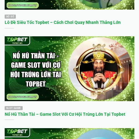
XỔ SỐ
Lô Đề Siêu Tốc Topbet – Cách Chơi Quay Nhanh Thắng Lớn
SLOT GAME
Nổ Hũ Thần Tài – Game Slot Với Cơ Hội Trúng Lớn Tại Topbet