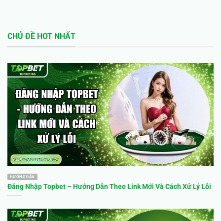
CHỦ ĐỀ HOT NHẤT
HƯỚNG DẪN
Đăng Nhập Topbet – Hướng Dẫn Theo Link Mới Và Cách Xử Lý Lỗi