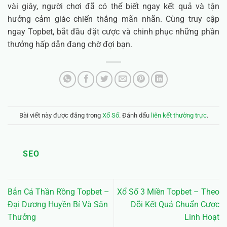
vài giây, người chơi đã có thể biết ngay kết quả và tận
hưởng cảm giác chiến thắng mãn nhãn. Cùng truy cập
ngay Topbet, bắt đầu đặt cược và chinh phục những phần
thưởng hấp dẫn đang chờ đợi bạn.
Bài viết này được đăng trong
Xổ Số
. Đánh dấu
liên kết thường trực
.
SEO
Bắn Cá Thần Rồng Topbet –
Xổ Số 3 Miền Topbet – Theo
Đại Dương Huyền Bí Và Săn
Dõi Kết Quả Chuẩn Cược
Thưởng
Linh Hoạt