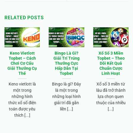
RELATED POSTS
Keno Vietlott
Bingo Là Gì?
Xổ Số 3 Miền
Topbet – Cách
Giải Trí Trúng
Topbet – Theo
Chơi Cơ Cấu
Thưởng Cực
Dõi Kết Quả
Giải Thưởng Cụ
Hấp Dẫn Tại
Chuẩn Cược
Thể
Topbet
Linh Hoạt
Keno vietlott là
Bingo là gì? Đây
Xổ số 3 miền từ
một trong
là một trong
lâu đã trở thành
những hình
những loại hình
lựa chọn quen
thức xổ số điện
giải trí đã gắn
thuộc của nhiều
toán được yêu
liền [...]
[...]
thích [...]