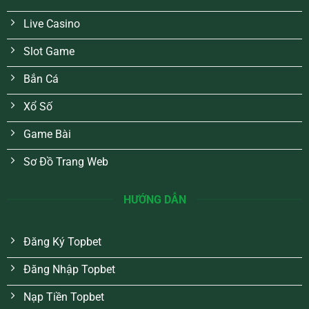
Live Casino
Slot Game
Bắn Cá
Xổ Số
Game Bài
Sơ Đồ Trang Web
HƯỚNG DẪN
Đăng Ký Topbet
Đăng Nhập Topbet
Nạp Tiền Topbet