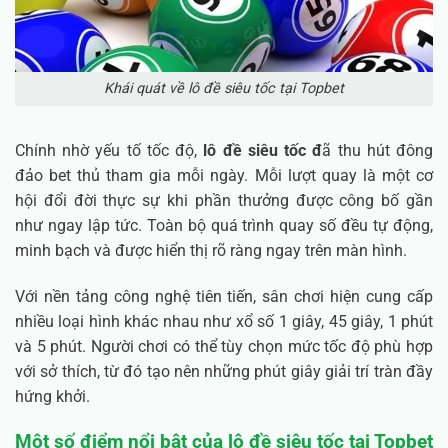
Khái quát về lô đề siêu tốc tại Topbet
Chính nhờ yếu tố tốc độ,
lô đề siêu tốc đ
ã thu hút đông
đảo bet thủ tham gia mỗi ngày. Mỗi lượt quay là một cơ
hội đổi đời thực sự khi phần thưởng được công bố gần
như ngay lập tức. Toàn bộ quá trình quay số đều tự động,
minh bạch và được hiển thị rõ ràng ngay trên màn hình.
Với nền tảng công nghệ tiên tiến, sân chơi hiện cung cấp
nhiều loại hình khác nhau như xổ số 1 giây, 45 giây, 1 phút
và 5 phút. Người chơi có thể tùy chọn mức tốc độ phù hợp
với sở thích, từ đó tạo nên những phút giây giải trí tràn đầy
hứng khởi.
Một số điểm nổi bật của lô đề siêu tốc tại Topbet