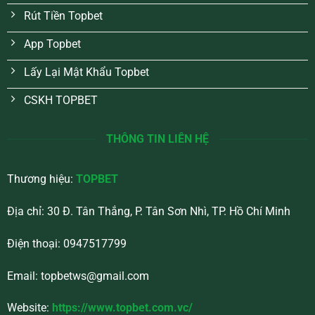
Rút Tiền Topbet
App Topbet
Lấy Lại Mật Khẩu Topbet
CSKH TOPBET
THÔNG TIN LIÊN HỆ
Thương hiệu:
TOPBET
Địa chỉ: 30 Đ. Tân Thắng, P. Tân Sơn Nhì, TP. Hồ Chí Minh
Điện thoại: 0947517799
Email:
topbetws@gmail.com
Website:
https://www.topbet.com.vc/