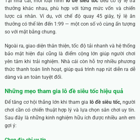
Tại nhà cái, mỗi loại hình
lô đề siêu tốc
đều có tỷ lệ trả
thưởng khác nhau, phù hợp với từng mức vốn và chiến
lược cá nhân. Ví dụ, với chế độ quay 45 giây, tỷ lệ ăn
thưởng có thể lên đến 1:99 — một con số vô cùng ấn tượng
so với mặt bằng chung.
Ngoài ra, giao diện thân thiện, tốc độ tải nhanh và hệ thống
bảo mật hiện đại cũng là điểm cộng lớn giúp người chơi
yên tâm khi trải nghiệm. Nhà cái còn hỗ trợ nhiều phương
thức thanh toán linh hoạt, giúp quá trình nạp rút diễn ra dễ
dàng và an toàn tuyệt đối.
Những mẹo tham gia lô đề siêu tốc hiệu quả
Để tăng cơ hội thắng lớn khi tham gia
lô đề siêu tốc,
người
chơi cần có chiến thuật hợp lý và lựa chọn sân chơi uy tín.
Sau đây là những kinh nghiệm hữu ích được nhiều anh em
gợi ý:
Chọn địa chỉ uy tín