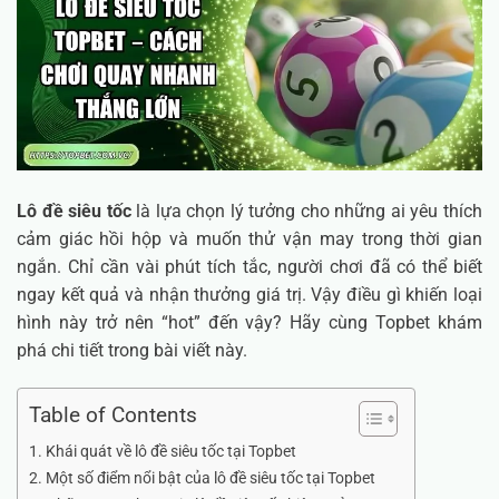
Lô đề siêu tốc
là lựa chọn lý tưởng cho những ai yêu thích
cảm giác hồi hộp và muốn thử vận may trong thời gian
ngắn. Chỉ cần vài phút tích tắc, người chơi đã có thể biết
ngay kết quả và nhận thưởng giá trị. Vậy điều gì khiến loại
hình này trở nên “hot” đến vậy? Hãy cùng Topbet khám
phá chi tiết trong bài viết này.
Table of Contents
Khái quát về lô đề siêu tốc tại Topbet
Một số điểm nổi bật của lô đề siêu tốc tại Topbet