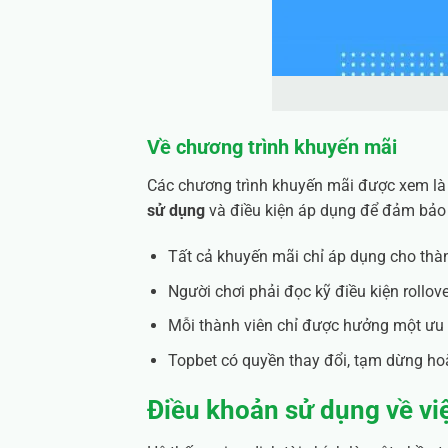
Về chương trình khuyến mãi
Các chương trình khuyến mãi được xem là 
sử dụng
và điều kiện áp dụng để đảm bảo
Tất cả khuyến mãi chỉ áp dụng cho thành
Người chơi phải đọc kỹ điều kiện rollo
Mỗi thành viên chỉ được hưởng một ưu đ
Topbet có quyền thay đổi, tạm dừng hoặ
Điều khoản sử dụng về việ