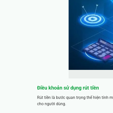
Điều khoản sử dụng rút tiền
Rút tiền là bước quan trọng thể hiện tính 
cho người dùng.