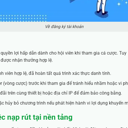
Về đăng ký tài khoản
quyền lợi hấp dẫn dành cho hội viên khi tham gia cá cược. Tuy
 được nhận thưởng hợp lệ.
 viên hợp lệ, đã hoàn tất quá trình xác thực danh tính.
ver (vòng cược) trước khi tham gia để tránh hiểu nhầm hoặc vi p
ãi trên cùng thiết bị hoặc địa chỉ IP để đảm bảo công bằng.
c hủy bỏ chương trình nếu phát hiện hành vi lợi dụng khuyến m
c nạp rút tại nền tảng