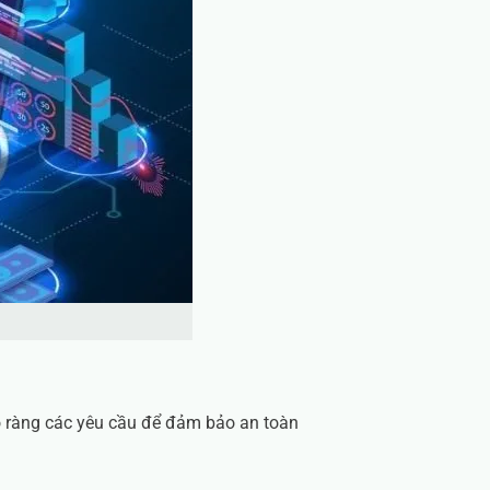
 rõ ràng các yêu cầu để đảm bảo an toàn