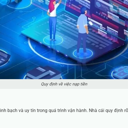
Quy định về việc nạp tiền
minh bạch và uy tín trong quá trình vận hành. Nhà cái quy định