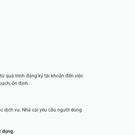
 từ quá trình đăng ký tài khoản đến việc
bạch, ổn định.
ác dịch vụ. Nhà cái yêu cầu người dùng
ử dụng.