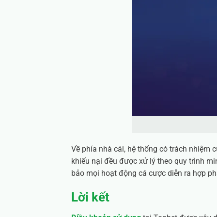
Về phía nhà cái, hệ thống có trách nhiệm 
khiếu nại đều được xử lý theo quy trình m
bảo mọi hoạt động cá cược diễn ra hợp p
Lời kết