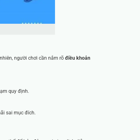
 nhiên, người chơi cần nắm rõ
điều khoản
hạm quy định.
ãi sai mục đích.