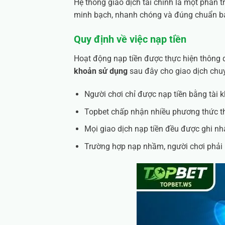
Hệ thống giao dịch tài chính là một phần 
minh bạch, nhanh chóng và đúng chuẩn b
Quy định về việc nạp tiền
Hoạt động nạp tiền được thực hiện thông 
khoản sử dụng
sau đây cho giao dịch chu
Người chơi chỉ được nạp tiền bằng tài 
Topbet chấp nhận nhiều phương thức th
Mọi giao dịch nạp tiền đều được ghi nhậ
Trường hợp nạp nhầm, người chơi phải l