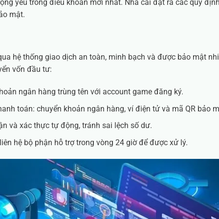
trọng yếu trong điều khoản mới nhất. Nhà cái đặt ra các quy địn
ảo mật.
qua hệ thống giao dịch an toàn, minh bạch và được bảo mật nhi
yển vốn đầu tư:
khoản ngân hàng trùng tên với account game đăng ký.
anh toán: chuyển khoản ngân hàng, ví điện tử và mã QR bảo m
n và xác thực tự động, tránh sai lệch số dư.
iên hệ bộ phận hỗ trợ trong vòng 24 giờ để được xử lý.