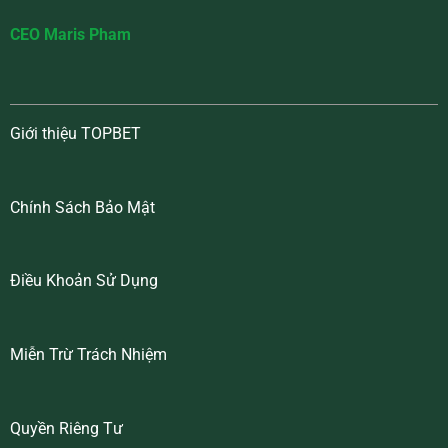
CEO Maris Pham
Giới thiệu TOPBET
Chính Sách Bảo Mật
Điều Khoản Sử Dụng
Miễn Trừ Trách Nhiệm
Quyền Riêng Tư