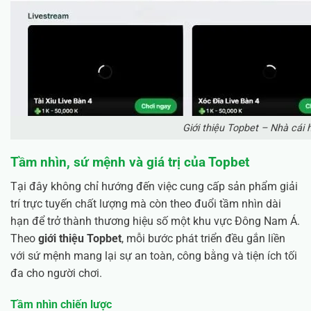
Giới thiệu Topbet – Nhà cái
Tầm nhìn, sứ mệnh và giá trị của Topbet
Tại đây không chỉ hướng đến việc cung cấp sản phẩm giải
trí trực tuyến chất lượng mà còn theo đuổi tầm nhìn dài
hạn để trở thành thương hiệu số một khu vực Đông Nam Á.
Theo
giới thiệu Topbet
, mỗi bước phát triển đều gắn liền
với sứ mệnh mang lại sự an toàn, công bằng và tiện ích tối
đa cho người chơi.
Tầm nhìn chiến lược