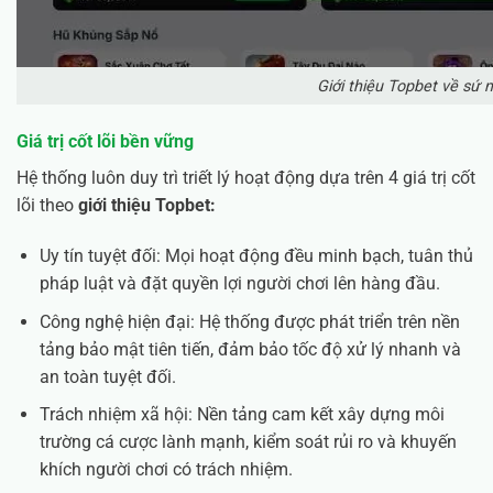
Giới thiệu Topbet về sứ 
Giá trị cốt lõi bền vững
Hệ thống luôn duy trì triết lý hoạt động dựa trên 4 giá trị cốt
lõi theo
giới thiệu Topbet:
Uy tín tuyệt đối: Mọi hoạt động đều minh bạch, tuân thủ
pháp luật và đặt quyền lợi người chơi lên hàng đầu.
Công nghệ hiện đại: Hệ thống được phát triển trên nền
tảng bảo mật tiên tiến, đảm bảo tốc độ xử lý nhanh và
an toàn tuyệt đối.
Trách nhiệm xã hội: Nền tảng cam kết xây dựng môi
trường cá cược lành mạnh, kiểm soát rủi ro và khuyến
khích người chơi có trách nhiệm.