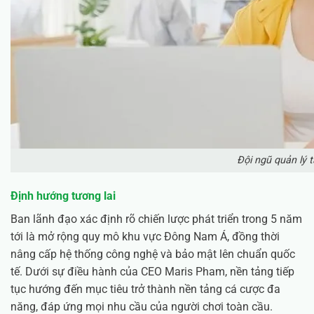
Đội ngũ quản lý 
Định hướng tương lai
Ban lãnh đạo xác định rõ chiến lược phát triển trong 5 năm
tới là mở rộng quy mô khu vực Đông Nam Á, đồng thời
nâng cấp hệ thống công nghệ và bảo mật lên chuẩn quốc
tế. Dưới sự điều hành của CEO Maris Pham, nền tảng tiếp
tục hướng đến mục tiêu trở thành nền tảng cá cược đa
năng, đáp ứng mọi nhu cầu của người chơi toàn cầu.