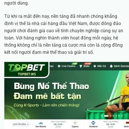
người dùng.
Từ khi ra mắt đến nay, nền tảng đã nhanh chóng khẳng
định vị thế là nhà cái hàng đầu Việt Nam, được đông đảo
người chơi đánh giá cao về tính chuyên nghiệp cùng sự an
toàn. Với hàng nghìn thành viên hoạt động mỗi ngày, hệ
thống không chỉ là nền tảng cá cược mà còn là cộng đồng
kết nối người đam mê thể thao và giải trí số.