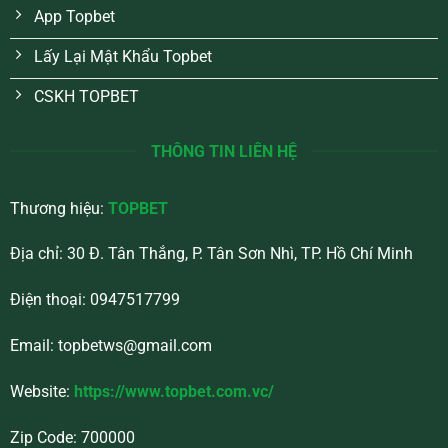
App Topbet
Lấy Lại Mật Khẩu Topbet
CSKH TOPBET
THÔNG TIN LIÊN HỆ
Thương hiệu:
TOPBET
Địa chỉ: 30 Đ. Tân Thắng, P. Tân Sơn Nhì, TP. Hồ Chí Minh
Điện thoại: 0947517799
Email:
topbetws@gmail.com
Website:
https://www.topbet.com.vc/
Zip Code: 700000