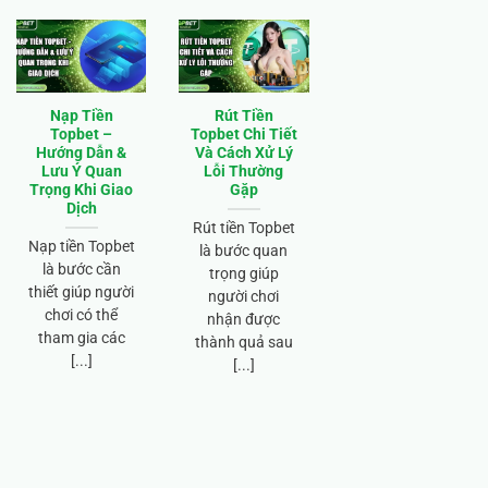
Nạp Tiền
Rút Tiền
Topbet –
Topbet Chi Tiết
Hướng Dẫn &
Và Cách Xử Lý
Lưu Ý Quan
Lỗi Thường
Trọng Khi Giao
Gặp
Dịch
Rút tiền Topbet
Nạp tiền Topbet
là bước quan
là bước cần
trọng giúp
thiết giúp người
người chơi
chơi có thể
nhận được
tham gia các
thành quả sau
[...]
[...]