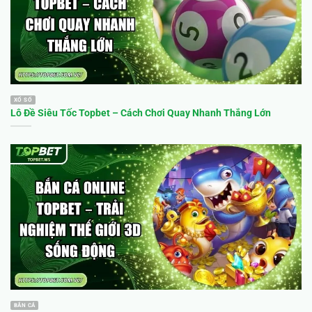
XỔ SỐ
Lô Đề Siêu Tốc Topbet – Cách Chơi Quay Nhanh Thắng Lớn
BẮN CÁ