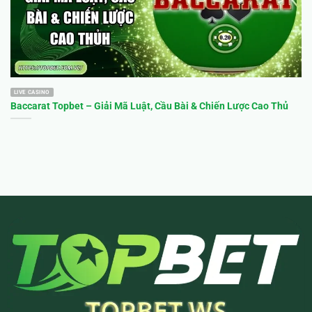
LIVE CASINO
Baccarat Topbet – Giải Mã Luật, Cầu Bài & Chiến Lược Cao Thủ