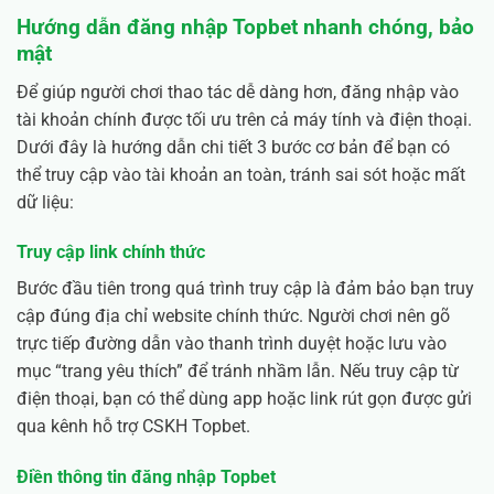
Hướng dẫn đăng nhập Topbet nhanh chóng, bảo
mật
Để giúp người chơi thao tác dễ dàng hơn, đăng nhập vào
tài khoản chính được tối ưu trên cả máy tính và điện thoại.
Dưới đây là hướng dẫn chi tiết 3 bước cơ bản để bạn có
thể truy cập vào tài khoản an toàn, tránh sai sót hoặc mất
dữ liệu:
Truy cập link chính thức
Bước đầu tiên trong quá trình truy cập là đảm bảo bạn truy
cập đúng địa chỉ website chính thức. Người chơi nên gõ
trực tiếp đường dẫn vào thanh trình duyệt hoặc lưu vào
mục “trang yêu thích” để tránh nhầm lẫn. Nếu truy cập từ
điện thoại, bạn có thể dùng app hoặc link rút gọn được gửi
qua kênh hỗ trợ CSKH Topbet.
Điền thông tin đăng nhập Topbet