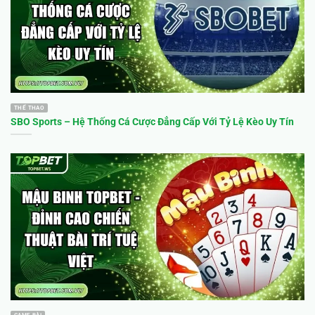
THỂ THAO
SBO Sports – Hệ Thống Cá Cược Đẳng Cấp Với Tỷ Lệ Kèo Uy Tín